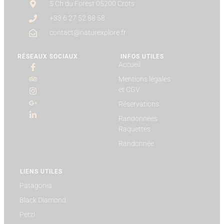
5 Ch du Forest 05200 Crots
+33 6 27 52 88 58
contact@naturexplore.fr
RÉSEAUX SOCIAUX
INFOS UTILES
Accueil
Mentions légales
et CGV
Réservations
Randonnées
Raquettes
Randonnée
LIENS UTILES
Patagonia
Black Diamond
Petzl