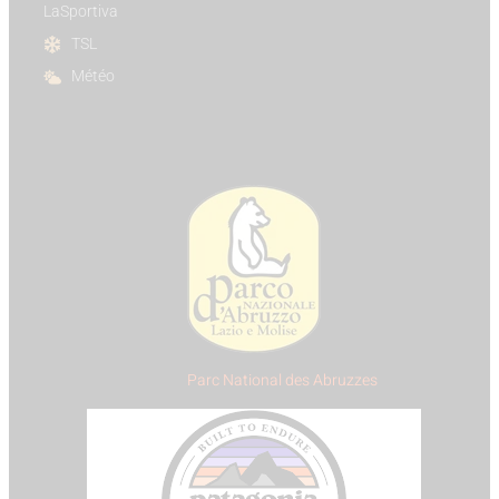
LaSportiva
TSL
Météo
Parc National des Abruzzes