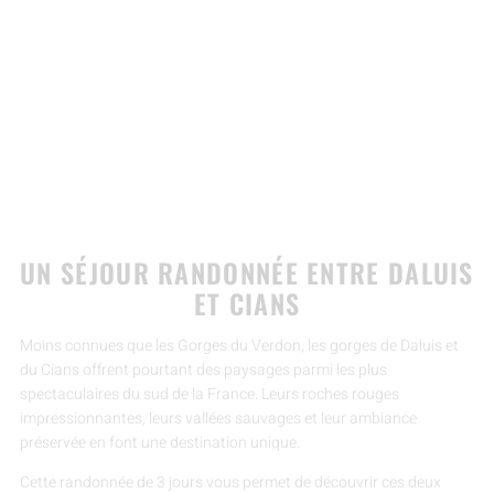
SÉJOUR RANDONNÉE DANS
LES GORGES DE DALUIS ET
DU CIANS
3 J ENTRE ROCHES ROUGES ET NATURE
SAUVAGE
UN SÉJOUR RANDONNÉE ENTRE DALUIS
ET CIANS
Moins connues que les Gorges du Verdon, les gorges de Daluis et
du Cians offrent pourtant des paysages parmi les plus
spectaculaires du sud de la France. Leurs roches rouges
impressionnantes, leurs vallées sauvages et leur ambiance
préservée en font une destination unique.
Cette randonnée de 3 jours vous permet de découvrir ces deux